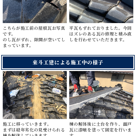
こちらが施工前の屋根瓦お写真
平瓦もずれておりました。今回
です。
はズレのある瓦の修理と積み直
のし瓦がずれ、隙間が空いてし
しを行わせていただきます。
まっています。
來斗工建による施工中の様子
施工に移っていきます。
棟の解体後に土台を作り、面戸
まずは経年劣化の見受けられる
瓦に漆喰を塗って固定を行いま
棟を解体していきます。
す。