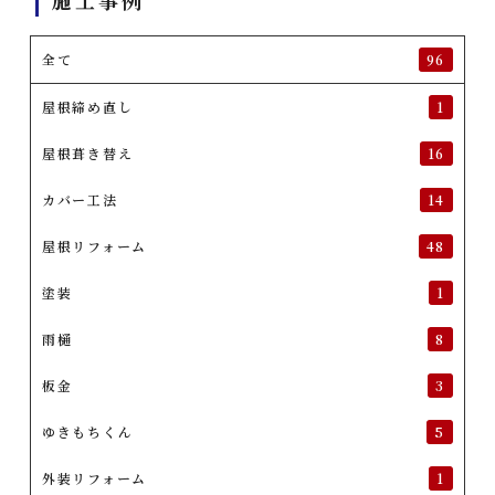
全て
96
屋根締め直し
1
屋根葺き替え
16
カバー工法
14
屋根リフォーム
48
塗装
1
雨樋
8
板金
3
ゆきもちくん
5
外装リフォーム
1