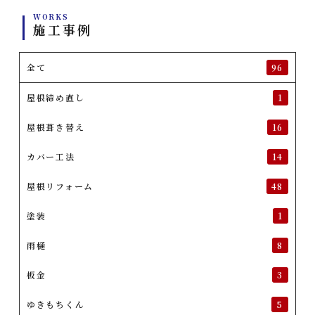
WORKS
施工事例
全て
96
屋根締め直し
1
屋根葺き替え
16
カバー工法
14
屋根リフォーム
48
塗装
1
雨樋
8
板金
3
ゆきもちくん
5