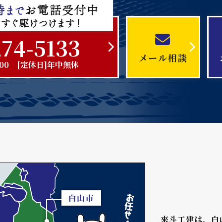
274-5133
メール相談
0:00 [定休日]年中無休
來斗工建は、白