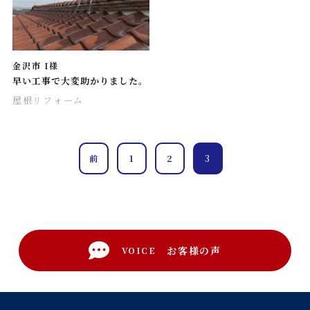
金沢市 I様
早い工事で大変助かりました。
屋根リフォーム
前
1
2
3
お客様の声
VOICE