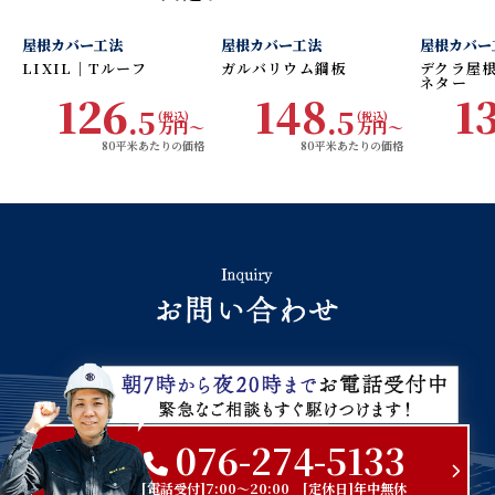
材料費・工事費
材料費・工事費
材料費
屋根カバー工法
屋根カバー工法
屋根カバー
コミコミ
コミコミ
コミ
LIXIL｜Tルーフ
ガルバリウム鋼板
デクラ屋
ネター
126
148
1
.5
.5
(税込)
(税込)
万円〜
万円〜
80平米あたりの価格
80平米あたりの価格
076-274-5133
[電話受付]7:00～20:00 [定休日]年中無休